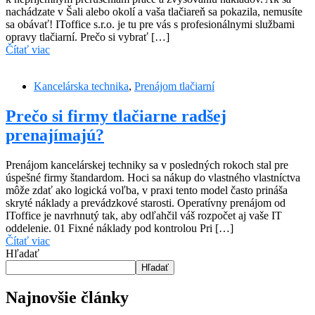
nachádzate v Šali alebo okolí a vaša tlačiareň sa pokazila, nemusíte
sa obávať! IToffice s.r.o. je tu pre vás s profesionálnymi službami
opravy tlačiarní. Prečo si vybrať […]
Čítať viac
Kancelárska technika
,
Prenájom tlačiarní
Prečo si firmy tlačiarne radšej
prenajímajú?
Prenájom kancelárskej techniky sa v posledných rokoch stal pre
úspešné firmy štandardom. Hoci sa nákup do vlastného vlastníctva
môže zdať ako logická voľba, v praxi tento model často prináša
skryté náklady a prevádzkové starosti. Operatívny prenájom od
IToffice je navrhnutý tak, aby odľahčil váš rozpočet aj vaše IT
oddelenie. 01 Fixné náklady pod kontrolou Pri […]
Čítať viac
Hľadať
Hľadať
Najnovšie články