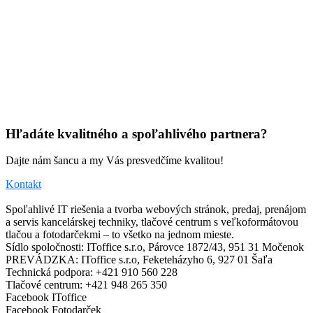
Hľadáte kvalitného a spoľahlivého partnera?
Dajte nám šancu a my Vás presvedčíme kvalitou!
Kontakt
Spoľahlivé IT riešenia a tvorba webových stránok, predaj, prenájom
a servis kancelárskej techniky, tlačové centrum s veľkoformátovou
tlačou a fotodarčekmi – to všetko na jednom mieste.
Sídlo spoločnosti: IToffice s.r.o, Párovce 1872/43, 951 31 Močenok
PREVÁDZKA: IToffice s.r.o, Feketeházyho 6, 927 01 Šaľa
Technická podpora: +421 910 560 228
Tlačové centrum: +421 948 265 350
Facebook IToffice
Facebook Fotodarček