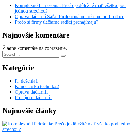
Komplexné IT riešenia: Prečo je dôležité mať všetko pod
jednou strechou?
Oprava tlačiarní Šaľa: Profesionálne riešenie od IToffice
Prečo si firmy tlačiarne radšej prenajímajú?
Najnovšie komentáre
Žiadne komentáre na zobrazenie.
Kategórie
IT riešenia
1
Kancelárska technika
2
Oprava tlačiarní
1
Prenájom tlačiarní
1
Najnovšie články