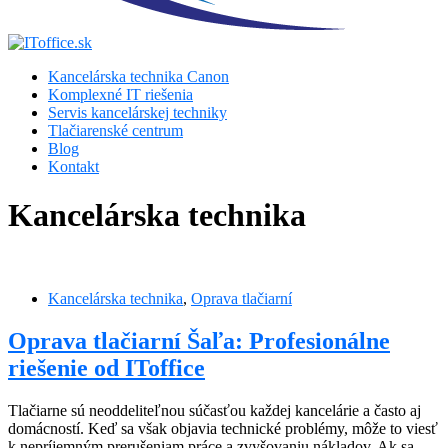
Kancelárska technika Canon
Komplexné IT riešenia
Servis kancelárskej techniky
Tlačiarenské centrum
Blog
Kontakt
Kancelárska technika
Kancelárska technika
,
Oprava tlačiarní
Oprava tlačiarní Šaľa: Profesionálne
riešenie od IToffice
Tlačiarne sú neoddeliteľnou súčasťou každej kancelárie a často aj
domácností. Keď sa však objavia technické problémy, môže to viesť
k nepríjemným prerušeniam práce a zvyšovaniu nákladov. Ak sa